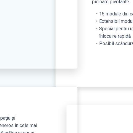
picioare pivotante.
15 module din c
Extensibil modu
Special pentru ut
înlocuire rapidă
Posibil scândur
pațiu și
eneros în cele mai
ră adânc și pur și