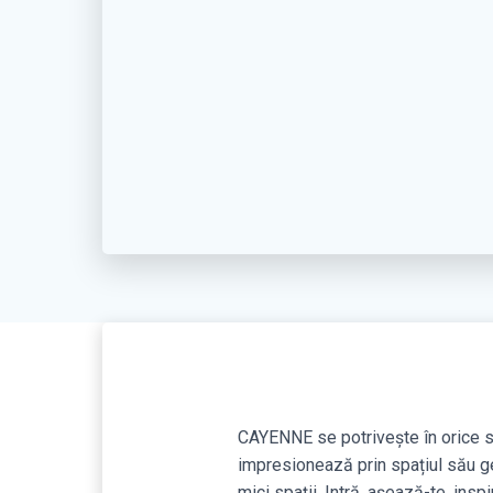
CAYENNE se potrivește în orice s
impresionează prin spațiul său g
mici spații. Intră, așează-te, inspi