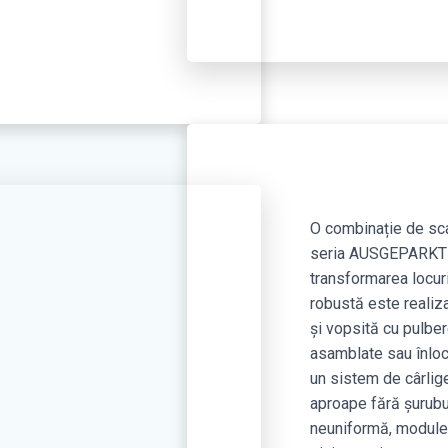
O combinație de sca
seria AUSGEPARKT s
transformarea locur
robustă este realiza
și vopsită cu pulber
asamblate sau înloc
un sistem de cârlig
aproape fără șurubu
neuniformă, modulel