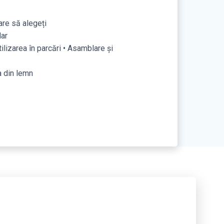
are să alegeți
lar
ilizarea în parcări • Asamblare și
a din lemn