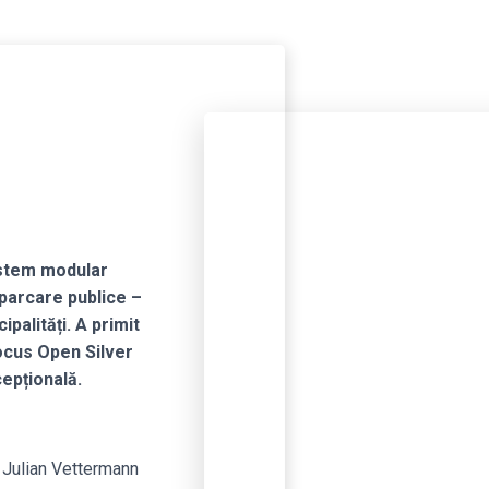
stem modular
 parcare publice –
palități. A primit
ocus Open Silver
epțională.
 Julian Vettermann