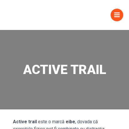
ACTIVE TRAIL
Active trail
este o marcă
eibe
, dovada că
exercițiile fizice pot fi combinate cu distracția.