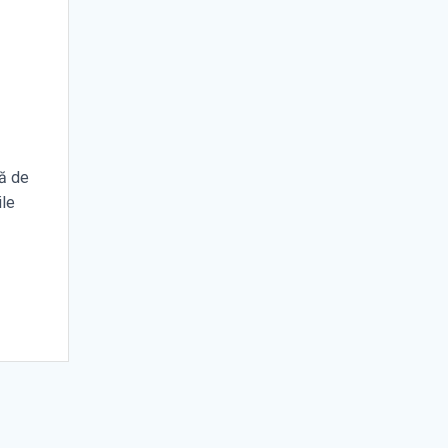
că de
ile