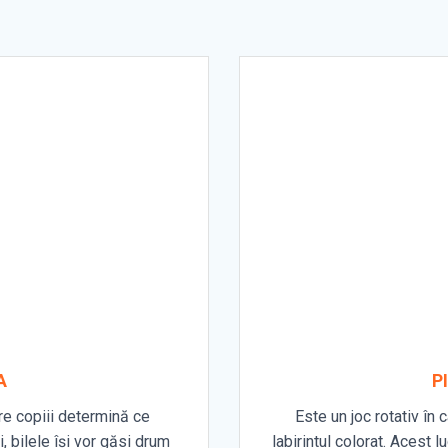
A
P
re copiii determină ce
Este un joc rotativ în 
i, bilele își vor găsi drum
labirintul colorat. Acest